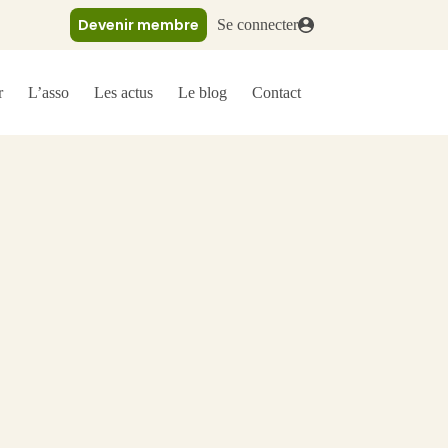
Devenir membre
Se connecter
r
L’asso
Les actus
Le blog
Contact