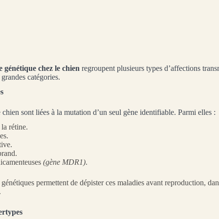
e génétique chez le chien
regroupent plusieurs types d’affections trans
 grandes catégories.
s
chien sont liées à la mutation d’un seul gène identifiable. Parmi elles :
la rétine.
es.
ive.
brand.
édicamenteuses
(gène MDR1)
.
énétiques permettent de dépister ces maladies avant reproduction, dans 
.
ertypes