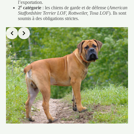
l’exportation.
e
2
catégorie
: les chiens de garde et de défense (
American
Staffordshire Terrier LOF, Rottweiler, Tosa LOF
). Ils sont
soumis à des obligations strictes.
Slide 3 of 4