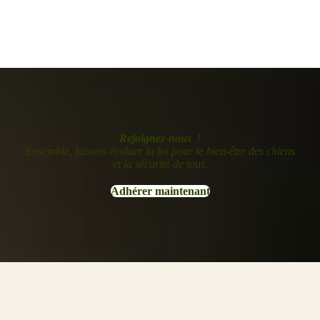
Rejoignez-nous
!
Ensemble, faisons évoluer la loi pour le bien-être des chiens
et la sécurité de tous
.
Adhérer maintenant